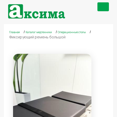
Toggle
navigat
/
/
/
Главная
Каталог медтехники
Операционные столы
Фиксирующий ремень большой